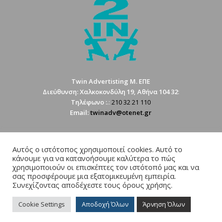
Twin Advertisting M. ΕΠΕ
Διεύθυνση: Χαλκοκονδύλη 19, Αθήνα 104 32
:
Tηλέφωνο :
.:
210 32 21 110
Email:
twinadv@otenet.gr
Αυτός ο ιστότοπος χρησιμοποιεί cookies. Αυτό το
κάνουμε για να κατανοήσουμε καλύτερα το πώς
χρησιμοποιούν οι επισκέπτες τον ιστότοπό μας και να
σας προσφέρουμε μια εξατομικευμένη εμπειρία.
© Copyright 2022-2024 VriskoLysi - Developed by twin.gr -
Enfold
Συνεχίζοντας αποδέχεστε τους όρους χρήσης.
Theme by Kriesi
Cookie Settings
Αποδοχή Όλων
Άρνηση Όλων
ΑΡΧΙΚΗ ΣΕΛΙΔΑ
ΔΙΑΣΚΕΔΑΣΗ
ΤΟΥΡΙΣΜΟΣ
ΥΠΗΡΕΣΙΕΣ
ΚΑΤΑΣΤΗΜΑΤΑ
ΒΙΟΜΗΧΑΝΙΕΣ-ΑΝΑΚΥΚΛΩΣΗ-ΝΑΥΤΙΛΙΑΚΑ
ΟΡΟΙ ΧΡΗΣΗΣ ΚΑΙ ΠΟΛΙΤΙΚΗ ΑΠΟΡΡΗΤΟΥ