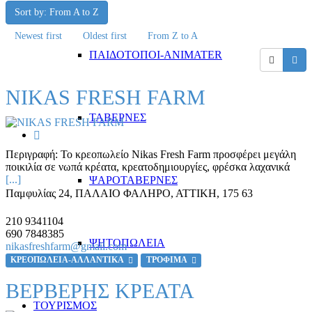
Sort by: From A to Z
Newest first
Oldest first
From Z to A
ΠΑΙΔΟΤΟΠΟΙ-ANIMATER
NIKAS FRESH FARM
ΤΑΒΕΡΝΕΣ
Περιγραφή:
Το κρεοπωλείο Nikas Fresh Farm προσφέρει μεγάλη
ποικιλία σε νωπά κρέατα, κρεατοδημιουργίες, φρέσκα λαχανικά
[...]
ΨΑΡΟΤΑΒΕΡΝΕΣ
Παμφυλίας 24
,
ΠΑΛΑΙΟ ΦΑΛΗΡΟ, ΑΤΤΙΚΗ
,
175 63
210 9341104
690 7848385
ΨΗΤΟΠΩΛΕΙΑ
nikasfreshfarm@gmail.com
ΚΡΕΟΠΩΛΕΙΑ-ΑΛΛΑΝΤΙΚΑ
ΤΡΟΦΙΜΑ
ΒΕΡΒΕΡΗΣ ΚΡΕΑΤΑ
ΤΟΥΡΙΣΜΟΣ