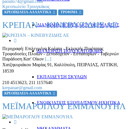
paoulo74@gmail.com
Κρεοπωλείο Τρουγκάκος
ΚΡΕΟΠΩΛΕΙΑ-ΑΛΛΑΝΤΙΚΑ
ΤΡΟΦΙΜΑ
ΚΡΕΠΑΝ – ΚΙΝΕΒΥΖΙΔΗΣ ΑΕ
ΔΙΑΝΟΜΗ ΠΕΤΡΕΛΑΙΟΥ ΘΕΡΜΑΝΣΗΣ
Περιγραφή:
Επιλεγμένα Κρέατα - Εκλεκτής Ποιότητας
ΔΙΑΧΕΙΡΙΣΗ ΠΟΛΥΚΑΤΟΙΚΙΩΝ
Τροφοδοσίες Πλοίων - Ξενοδοχείον - Εστιατορίων - Ταβερνών
Παράδοση Κατ' Οίκον
[...]
Χατζηκυριάκου Μαρίας 91, Καλλίπολη
,
ΠΕΙΡΑΙΑΣ, ΑΤΤΙΚΗ
,
18539
ΕΚΠΑΙΔΕΥΣΗ ΣΚΥΛΩΝ
210 4513623, 211 1157640
krepanae@gmail.com
ΚΡΕΟΠΩΛΕΙΑ-ΑΛΛΑΝΤΙΚΑ
ΕΝΟΙΚΙΑΣΕΙΣ ΕΞΟΠΛΙΣΜΟΥ-ΗΧΗΤΙΚΑ
ΜΕΪΜΑΡΟΓΛΟΥ ΕΜΜΑΝΟΥΗΛ
ΜΗΧΑΝΗΜΑΤΑ