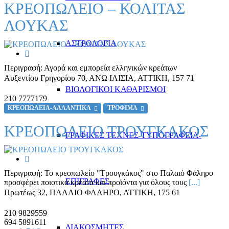
ΚΡΕΟΠΩΛΕΙΟ – ΚΟΛΙΤΑΣ
ΛΟΥΚΑΣ
ΑΣΤΡΟΛΟΓΙΑ
Περιγραφή:
Αγορά και εμπορεία ελληνικών κρεάτων
Αυξεντίου Γρηγορίου 70
,
ΑΝΩ ΙΛΙΣΙΑ, ΑΤΤΙΚΗ
,
157 71
ΒΙΟΛΟΓΙΚΟΙ ΚΑΘΑΡΙΣΜΟΙ
210 7777179
ΚΡΕΟΠΩΛΕΙΑ-ΑΛΛΑΝΤΙΚΑ
ΤΡΟΦΙΜΑ
ΚΡΕΟΠΩΛΕΙΟ ΤΡΟΥΓΚΑΚΟΣ
ΓΡΑΦΙΚΕΣ ΤΕΧΝΕΣ-ΤΥΠΟΓΡΑΦΕΙΑ-
Περιγραφή:
Το κρεοπωλείο "Τρουγκάκος" στο Παλαιό Φάληρο
ΕΠΙΓΡΑΦΕΣ
προσφέρει ποιοτικά κρέατα και προϊόντα για όλους τους
[...]
Πρωτέως 32
,
ΠΑΛΑΙΟ ΦΑΛΗΡΟ, ΑΤΤΙΚΗ
,
175 61
210 9829559
694 5891611
ΔΙΑΚΟΣΜΗΤΕΣ