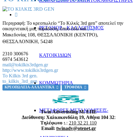
ΚΑΘΑΡΙΣΤΗΡΙΑ-ΤΑΠΗΤΟΚΑΘΑΡΙΣΤΗΡΙΑ
Περιγραφή:
Το κρεοπωλείο “Το Κιλκίς 3rd gen” αποτελεί την
PET SHOP – ΚΑΛΛΩΠΙΣΜΟΣ
οικογενειακή μας παράδοση, όπου εδώ και
[...]
Μακεδονίας 108
,
ΘΕΣΣΑΛΟΝΙΚΗ (ΚΕΝΤΡΟ),
ΘΕΣΣΑΛΟΝΙΚΗ
,
54248
2310 300676
ΚΑΤΟΙΚΙΔΙΩΝ
6974 543612
mail@tokilkis3rdgen.gr
http://www.tokilkis3rdgen.gr
To Kilkis 3rd gen.
to_kilkis_3rd_gen
ΚΟΜΜΩΤΗΡΙΑ
ΚΡΕΟΠΩΛΕΙΑ-ΑΛΛΑΝΤΙΚΑ
ΤΡΟΦΙΜΑ
ΜΕΤΑΦΟΡΕΣ-ΜΕΤΑΚΟΜΙΣΕΙΣ-
Twin Advertisting M. ΕΠΕ
Διεύθυνση: Χαλκοκονδύλη 19, Αθήνα 104 32
:
Tηλέφωνο :
.:
210 32 21 110
Email:
twinadv@otenet.gr