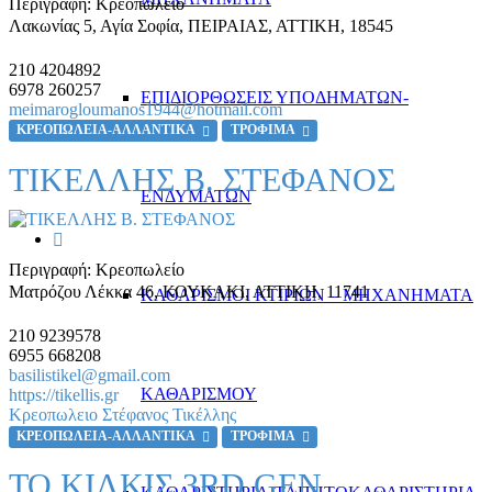
Περιγραφή:
Κρεοπωλείο
Λακωνίας 5, Αγία Σοφία
,
ΠΕΙΡΑΙΑΣ, ΑΤΤΙΚΗ
,
18545
210 4204892
6978 260257
ΕΠΙΔΙΟΡΘΩΣΕΙΣ ΥΠΟΔΗΜΑΤΩΝ-
meimarogloumanos1944@hotmail.com
ΚΡΕΟΠΩΛΕΙΑ-ΑΛΛΑΝΤΙΚΑ
ΤΡΟΦΙΜΑ
ΤΙΚΕΛΛΗΣ Β. ΣΤΕΦΑΝΟΣ
ΕΝΔΥΜΑΤΩΝ
Περιγραφή:
Κρεοπωλείο
Ματρόζου Λέκκα 46
,
ΚΟΥΚΑΚΙ, ΑΤΤΙΚΗ
,
11741
ΚΑΘΑΡΙΣΜΟΙ ΚΤΙΡΙΩΝ – ΜΗΧΑΝΗΜΑΤΑ
210 9239578
6955 668208
basilistikel@gmail.com
ΚΑΘΑΡΙΣΜΟΥ
https://tikellis.gr
Κρεοπωλειο Στέφανος Τικέλλης
ΚΡΕΟΠΩΛΕΙΑ-ΑΛΛΑΝΤΙΚΑ
ΤΡΟΦΙΜΑ
ΤΟ ΚΙΛΚΙΣ 3RD GEN