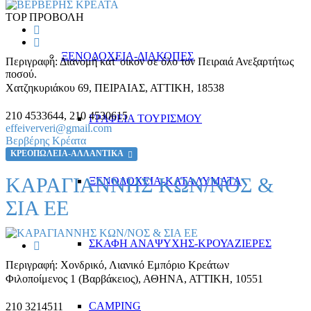
TOP ΠΡΟΒΟΛΗ
ΞΕΝΟΔΟΧΕΙΑ-ΔΙΑΚΟΠΕΣ
Περιγραφή:
Διανομή κατ' οίκον σε όλο τον Πειραιά Ανεξαρτήτως
ποσού.
Χατζηκυριάκου 69
,
ΠΕΙΡΑΙΑΣ, ΑΤΤΙΚΗ
,
18538
210 4533644, 210 4530615
ΓΡΑΦΕΙΑ ΤΟΥΡΙΣΜΟΥ
effeiververi@gmail.com
Βερβέρης Κρέατα
ΚΡΕΟΠΩΛΕΙΑ-ΑΛΛΑΝΤΙΚΑ
ΚΑΡΑΓΙΑΝΝΗΣ ΚΩΝ/ΝΟΣ &
ΞΕΝΟΔΟΧΕΙΑ-ΚΑΤΑΛΥΜΑΤΑ
ΣΙΑ ΕΕ
ΣΚΑΦΗ ΑΝΑΨΥΧΗΣ-ΚΡΟΥΑΖΙΕΡΕΣ
Περιγραφή:
Χονδρικό, Λιανικό Εμπόριο Κρεάτων
Φιλοποίμενος 1 (Βαρβάκειος)
,
ΑΘΗΝΑ, ΑΤΤΙΚΗ
,
10551
CAMPING
210 3214511