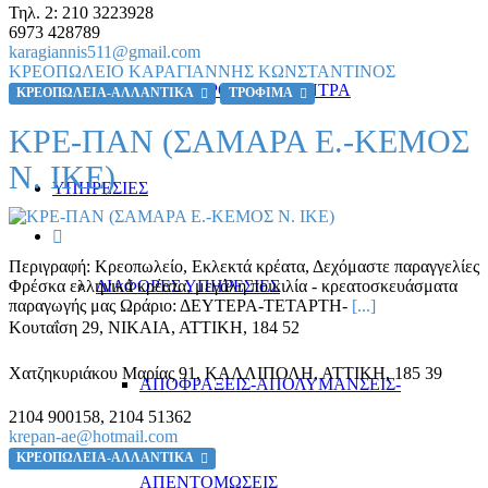
Τηλ. 2:
210 3223928
6973 428789
karagiannis511@gmail.com
ΚΡΕΟΠΩΛΕΙΟ ΚΑΡΑΓΙΑΝΝΗΣ ΚΩΝΣΤΑΝΤΙΝΟΣ
ΧΙΟΝΟΔΡΟΜΙΚΑ ΚΕΝΤΡΑ
ΚΡΕΟΠΩΛΕΙΑ-ΑΛΛΑΝΤΙΚΑ
ΤΡΟΦΙΜΑ
ΚΡΕ-ΠΑΝ (ΣΑΜΑΡΑ Ε.-ΚΕΜΟΣ
Ν. ΙΚΕ)
ΥΠΗΡΕΣΙΕΣ
Περιγραφή:
Κρεοπωλείο, Εκλεκτά κρέατα, Δεχόμαστε παραγγελίες
ΔΙΑΦΟΡΕΣ ΥΠΗΡΕΣΙΕΣ
Φρέσκα ελληνικά κρέατα, μεγάλη ποικιλία - κρεατοσκευάσματα
παραγωγής μας Ωράριο: ΔΕΥΤΕΡΑ-ΤΕΤΑΡΤΗ-
[...]
Κουταΐση 29
,
ΝΙΚΑΙΑ, ΑΤΤΙΚΗ
,
184 52
Χατζηκυριάκου Μαρίας 91
,
ΚΑΛΛΙΠΟΛΗ, ΑΤΤΙΚΗ
,
185 39
ΑΠΟΦΡΑΞΕΙΣ-ΑΠΟΛΥΜΑΝΣΕΙΣ-
2104 900158, 2104 51362
krepan-ae@hotmail.com
ΚΡΕΟΠΩΛΕΙΑ-ΑΛΛΑΝΤΙΚΑ
ΑΠΕΝΤΟΜΩΣΕΙΣ