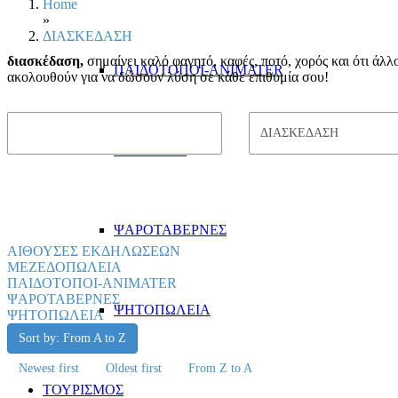
Home
»
ΔΙΑΣΚΕΔΑΣΗ
διασκέδαση,
σημαίνει καλό φαγητό, καφές, ποτό, χορός και ότι άλλ
ΠΑΙΔΟΤΟΠΟΙ-ANIMATER
ακολουθούν για να δώσουν λύση σε κάθε επιθυμία σου!
ΤΑΒΕΡΝΕΣ
ΨΑΡΟΤΑΒΕΡΝΕΣ
ΑΙΘΟΥΣΕΣ ΕΚΔΗΛΩΣΕΩΝ
ΜΕΖΕΔΟΠΩΛΕΙΑ
ΠΑΙΔΟΤΟΠΟΙ-ANIMATER
ΨΑΡΟΤΑΒΕΡΝΕΣ
ΨΗΤΟΠΩΛΕΙΑ
ΨΗΤΟΠΩΛΕΙΑ
Sort by: From A to Z
Newest first
Oldest first
From Z to A
ΤΟΥΡΙΣΜΟΣ