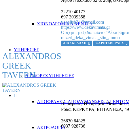
Αγίου Νικολάου 32 & 28ης Οκτωβρ
22210 40177
697 3039358
vagelisb34@gmail.com
ΧΙΟΝΟΔΡΟΜΙΚΑ ΚΕΝΤΡΑ
https://www.dekavimata.gr
Ουζερι - μεζεδοπωλειο "Δέκα βήμα
ouzeri_deka_vimata_stin_ammo
ΔΙΑΣΚΕΔΑΣΗ
ΨΑΡΟΤΑΒΕΡΝΕΣ
ΥΠΗΡΕΣΙΕΣ
ALEXANDROS
GREEK
TAVERN
ΔΙΑΦΟΡΕΣ ΥΠΗΡΕΣΙΕΣ
ΑΠΟΦΡΑΞΕΙΣ-ΑΠΟΛΥΜΑΝΣΕΙΣ-ΑΠΕΝΤΟΜ
Περιγραφή:
Η Ταβέρνα Alexandros β
Ρόδα
,
ΚΕΡΚΥΡΑ, ΕΠΤΑΝΗΣΑ
,
49
26630 64825
6937 928736
ΑΣΤΡΟΛΟΓΙΑ