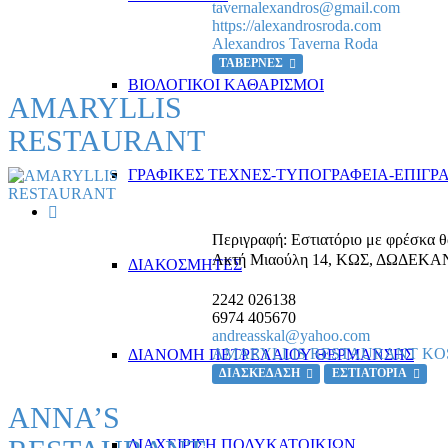
tavernalexandros@gmail.com
https://alexandrosroda.com
Alexandros Taverna Roda
ΤΑΒΕΡΝΕΣ
ΒΙΟΛΟΓΙΚΟΙ ΚΑΘΑΡΙΣΜΟΙ
AMARYLLIS
RESTAURANT
ΓΡΑΦΙΚΕΣ ΤΕΧΝΕΣ-ΤΥΠΟΓΡΑΦΕΙΑ-ΕΠΙΓΡ
Περιγραφή:
Εστιατόριο με φρέσκα θ
Ακτή Μιαούλη 14
,
ΚΩΣ, ΔΩΔΕΚΑ
ΔΙΑΚΟΣΜΗΤΕΣ
2242 026138
6974 405670
andreasskal@yahoo.com
AMARYLLIS RESTAURANT KO
ΔΙΑΝΟΜΗ ΠΕΤΡΕΛΑΙΟΥ ΘΕΡΜΑΝΣΗΣ
ΔΙΑΣΚΕΔΑΣΗ
ΕΣΤΙΑΤΟΡΙΑ
ANNA’S
ΔΙΑΧΕΙΡΙΣΗ ΠΟΛΥΚΑΤΟΙΚΙΩΝ