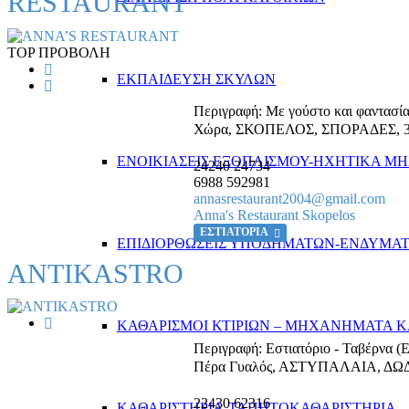
RESTAURANT
TOP ΠΡΟΒΟΛΗ
ΕΚΠΑΙΔΕΥΣΗ ΣΚΥΛΩΝ
Περιγραφή:
Με γούστο και φαντασία,
Χώρα
,
ΣΚΟΠΕΛΟΣ, ΣΠΟΡΑΔΕΣ
,
ΕΝΟΙΚΙΑΣΕΙΣ ΕΞΟΠΛΙΣΜΟΥ-ΗΧΗΤΙΚΑ 
24240 24734
6988 592981
annasrestaurant2004@gmail.com
Anna's Restaurant Skopelos
ΕΣΤΙΑΤΟΡΙΑ
ΕΠΙΔΙΟΡΘΩΣΕΙΣ ΥΠΟΔΗΜΑΤΩΝ-ΕΝΔΥΜΑ
ANTIKASTRO
ΚΑΘΑΡΙΣΜΟΙ ΚΤΙΡΙΩΝ – ΜΗΧΑΝΗΜΑΤΑ 
Περιγραφή:
Εστιατόριο - Ταβέρνα (
Πέρα Γυαλός
,
ΑΣΤΥΠΑΛΑΙΑ, Δ
22430 62316
ΚΑΘΑΡΙΣΤΗΡΙΑ-ΤΑΠΗΤΟΚΑΘΑΡΙΣΤΗΡΙΑ