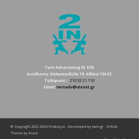
Twin Advertisting M. ΕΠΕ
Διεύθυνση: Χαλκοκονδύλη 19, Αθήνα 104 32
:
Tηλέφωνο :
.:
210 32 21 110
Email:
twinadv@otenet.gr
© Copyright 2022-2024 VriskoLysi - Developed by twin.gr -
Enfold
Theme by Kriesi